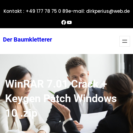
Zum
Kontakt : +49 177 78 75 0 89
e-mail: dirkperius@web.de
Inhalt
springen
Dirks Facebook-Seite
YouTube
Der Baumkletterer
WinRAR 7.01 Crack +
Keygen Patch Windows
10 .zip