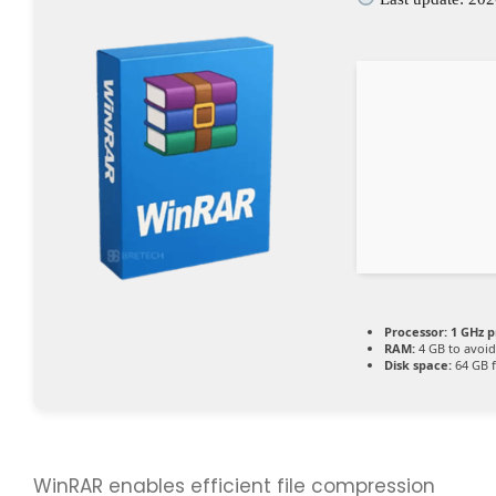
Processor:
1 GHz p
RAM:
4 GB to avoid
Disk space:
64 GB f
WinRAR enables efficient file compression