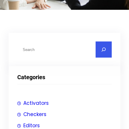
S
u
c
h
Categories
e
n
Activators
Checkers
Editors